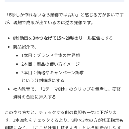
「8秒しか作れないなら業務では弱い」と感じる方が多いです
が、現場で成果が出ているのは逆の発想です。
8秒動画を
3本つなげて15〜20秒のリール広告
にする
商品紹介で、
1本目：ブランド全体の世界観
2本目：商品の使い方イメージ
3本目：価格やキャンペーン訴求
という分割構成にする
社内教育で、「1テーマ8秒」のクリップを量産し、研修
資料の合間に挿入する
このやり方だと、チェックする側の負担も一気に下がりま
す。1本30秒をチェックするより、8秒×3本の方が修正指示も
明確になり、「ここだけ差し替えよう」という判断がしやす