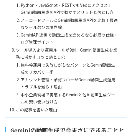
Python・JavaScript・RESTでもVeoにアクセス！
Gemini動画生成をAPIで動かすメリットと落とし穴
ノーコードツールとGemini動画生成APIを比較！最適
なツール選びの境界線
GeminiAPI連携で動画生成を進めるなら必須の仕様・
ログ管理ポイント
ツール導入より運用ルールが9割！Gemini動画生成を業
務に活かすコツと落とし穴
無料枠運用で失敗しがちなパターンとGemini動画生
成のリカバリー術
アカウント管理・承認フローがGemini動画生成運用
トラブルを減らす理由
中小企業現場で実感するGeminiと他AI動画生成ツー
ルの賢い使い分け方
この記事を書いた理由
Geminiの動画生成で今まさにできることと