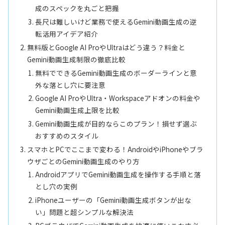
成のスペックを丸ごと把握
長尺は難しいけど業務で使えるGemini動画生成の逆
転活用アイデア紹介
無料版とGoogle AI ProやUltraはどう違う？料金と
Gemini動画生成制限の徹底比較
無料でできるGemini動画生成のボーダーラインと意
外な落とし穴に要注意
Google AI ProやUltra・Workspaceアドオンの料金や
Gemini動画生成上限を比較
Gemini動画生成が目的ならこのプラン！損せず選ぶ
おすすめのスタイル
スマホとPCでここまで変わる！AndroidやiPhoneやブラ
ウザごとのGemini動画生成のやり方
AndroidアプリでGemini動画生成を操作する手順と落
とし穴の実例
iPhoneユーザーの「Gemini動画生成ボタンが出な
い」問題と超シンプルな解決法