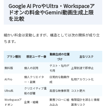
Google AI ProやUltra・Workspaceア
ドオンの料金やGemini動画生成上限
を比較
細かい料金は変動しますが、構造としては次の関係が成り立
ちます。
動画生成の位置
プラン種別
想定ユーザー像
主なリスク
づけ
テスト・社内デ
無料版
個人の試用
上限到達で即停止
モ用
個人クリエイタ
日常的な動画作
AI Pro
私物アカウント化
ー・副業
成
クリエイティブ重
Ultra系
高度な映像表現
コスト肥大
視の部署
Workspaceア
業務フローに組
権限設計を誤ると情報
企業・組織
ドオン
み込み
漏洩リスク