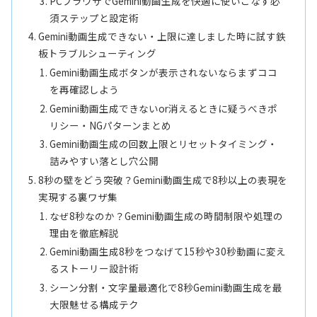
PCブラウザでGemini動画生成を快適に使いこなす必
須ステップと設定術
Gemini動画生成できない・上限に達しました時に試す鉄
板トラブルシューティング
Gemini動画生成ボタンが表示されないならまずココ
を再確認しよう
Gemini動画生成できないor消えるときに疑うべきポ
リシー・NGパターンまとめ
Gemini動画生成の回数上限とリセットタイミング・
詰みやすい落とし穴公開
8秒の壁をどう突破？Gemini動画生成で8秒以上の表現を
実現する裏ワザ集
なぜ8秒なのか？Gemini動画生成の時間制限や処理の
理由を徹底解説
Gemini動画生成8秒をつなげて15秒や30秒動画に変え
るストーリー設計術
シーン分割・文字量最適化で8秒Gemini動画生成を最
大限魅せる構成テク