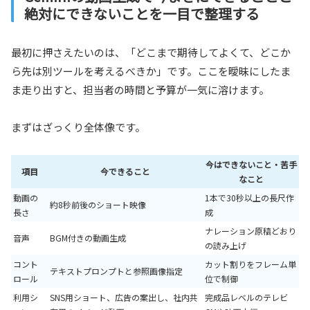
絶対にできないことを一目で整理する
最初に押さえたいのは、「どこまで期待してよくて、どこか
ら先は別ツールを考えるべきか」です。ここを曖昧にしたま
ま走り出すと、担当者の時間と予算が一気に溶けます。
まずはざっくり全体像です。
今はできないこと・苦手
項目
今できること
なこと
動画の
1本で30秒以上の長尺作
約8秒前後のショート映像
長さ
成
ナレーション原稿どおり
音声
BGM付きの動画生成
の読み上げ
コント
カット割りをフレーム単
テキストプロンプトと参照画像指定
ロール
位で制御
利用シ
SNS用ショート、広告の案出し、社内共
完成品レベルのテレビ