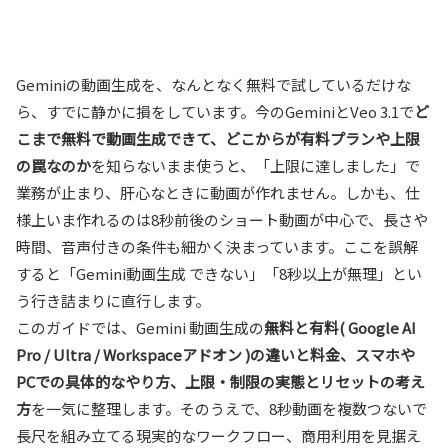
Geminiの動画生成を、なんとなく無料で試しているだけな
ら、すでに静かに損をしています。今のGeminiとVeo 3.1で
ど
こまで無料で動画生成できて、どこからが有料プランや上限
の罠なのか
を知らないまま使うと、「上限に達しました」で
業務が止まり、肝心なときに動画が作れません。しかも、仕
様上いま作れるのは8秒前後のショート動画が中心で、長さや
時間、音声付きの条件も細かく決まっています。ここを誤解
すると「Gemini動画生成 できない」「8秒以上が無理」とい
う行き詰まりに直行します。
このガイドでは、Gemini 動画生成の
無料と有料( Google AI
Pro / Ultra / Workspaceアドオン )の違いと料金、スマホや
PCでの具体的なやり方、上限・制限の実態とリセットの考え
方
を一気に整理します。そのうえで、8秒動画を複数つないで
長尺を組み立てる現実的なワークフロー、商用利用を見据え