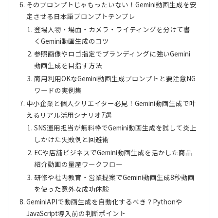
そのプロンプトじゃもったいない！Gemini動画生成を安
定させる日本語プロンプトテンプレ
登場人物・場面・カメラ・ライティングを分けて書
くGemini動画生成のコツ
参照画像やロゴ指定でブランディングに強いGemini
動画生成を目指す方法
商用利用OKなGemini動画生成プロンプトと要注意NG
ワードの実例集
中小企業と個人クリエイター必見！Gemini動画生成で叶
えるリアル活用シナリオ7選
SNS運用担当が無料枠でGemini動画生成を試して炎上
しかけた失敗例と回避術
ECや店舗ビジネスでGemini動画生成を活かした商品
紹介動画の量産ワークフロー
研修や社内教育・営業提案でGemini動画生成8秒動画
を使った意外な成功体験
GeminiAPIで動画生成を自動化するべき？Pythonや
JavaScript導入前の判断ポイント