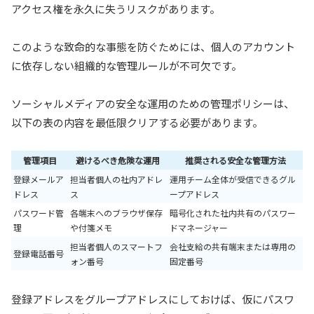
アクセス権を永久に失うリスクがあります。
このような致命的な事態を防ぐためには、個人のアカウント
に依存しない組織的な管理ルールが不可欠です。
ソーシャルメディアの安全な運用のための管理ポリシーは、
以下の表の内容を最低限クリアする必要があります。
管理項目
避けるべき危険な運用
推奨される安全な管理方法
登録メールア
担当者個人の社内アドレ
運用チーム全体が受信できるグル
ドレス
ス
ープアドレス
パスワード管
各端末へのブラウザ保存
暗号化された社内共有のパスワー
理
や付箋メモ
ドマネージャー
担当者個人のスマートフ
会社支給の共有端末または専用の
登録電話番号
ォン番号
固定番号
登録アドレスをグループアドレスにしておけば、仮にパスワ