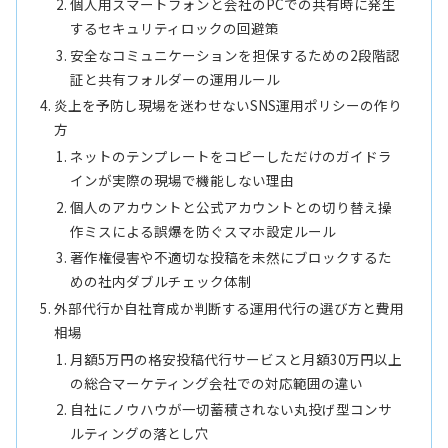
個人用スマートフォンと会社のPCでの共有時に発生
するセキュリティロックの回避策
安全なコミュニケーションを担保するための2段階認
証と共有フォルダーの運用ルール
炎上を予防し現場を迷わせないSNS運用ポリシーの作り
方
ネットのテンプレートをコピーしただけのガイドラ
インが実際の現場で機能しない理由
個人のアカウントと公式アカウントとの切り替え操
作ミスによる誤爆を防ぐスマホ設定ルール
著作権侵害や不適切な投稿を未然にブロックするた
めの社内ダブルチェック体制
外部代行か自社育成か判断する運用代行の選び方と費用
相場
月額5万円の格安投稿代行サービスと月額30万円以上
の総合マーケティング会社での対応範囲の違い
自社にノウハウが一切蓄積されない丸投げ型コンサ
ルティングの落とし穴