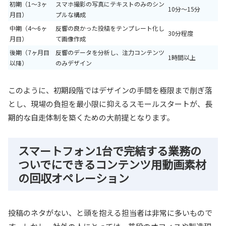
初期（1〜3ヶ
スマホ撮影の写真にテキストのみのシン
10分〜15分
月目）
プルな構成
中期（4〜6ヶ
反響の良かった投稿をテンプレート化し
30分程度
月目）
て画像作成
後期（7ヶ月目
反響のデータを分析し、注力コンテンツ
1時間以上
以降）
のみデザイン
このように、初期段階ではデザインの手間を極限まで削ぎ落
とし、現場の負担を最小限に抑えるスモールスタートが、長
期的な自走体制を築くための大前提となります。
スマートフォン1台で完結する業務の
ついでにできるコンテンツ用動画素材
の回収オペレーション
投稿のネタがない、と頭を抱える担当者は非常に多いもので