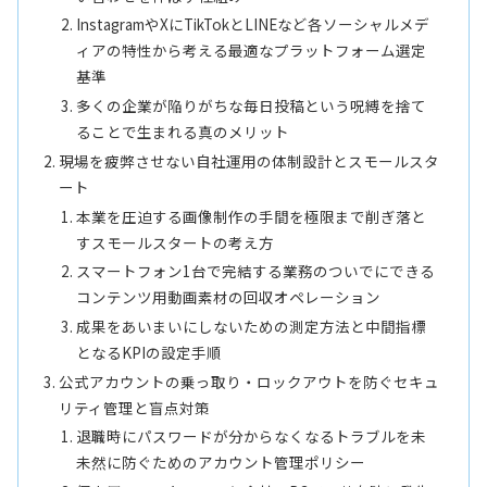
InstagramやXにTikTokとLINEなど各ソーシャルメデ
ィアの特性から考える最適なプラットフォーム選定
基準
多くの企業が陥りがちな毎日投稿という呪縛を捨て
ることで生まれる真のメリット
現場を疲弊させない自社運用の体制設計とスモールスタ
ート
本業を圧迫する画像制作の手間を極限まで削ぎ落と
すスモールスタートの考え方
スマートフォン1台で完結する業務のついでにできる
コンテンツ用動画素材の回収オペレーション
成果をあいまいにしないための測定方法と中間指標
となるKPIの設定手順
公式アカウントの乗っ取り・ロックアウトを防ぐセキュ
リティ管理と盲点対策
退職時にパスワードが分からなくなるトラブルを未
未然に防ぐためのアカウント管理ポリシー