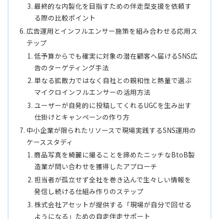
最終的な内製化を目指すための伴走型支援を依頼す
る際の比較ポイント
広告運用とインフルエンサー施策を組み合わせる応用ス
テップ
低予算からでも確実に対象の潜在顧客へ届けるSNS広
告のターゲティング手法
単なる拡散力ではなく自社との親和性と熱量で選ぶ
マイクロインフルエンサーの活用方法
ユーザーが自発的に投稿してくれるUGCを生み出す
仕掛けとキャンペーンの作り方
中小企業が限られたリソースで現場実践するSNS運用の
ケーススタディ
商品写真を綺麗に撮ることを諦めたニッチなBtoB製
造業が問い合わせを獲得したアプローチ
担当者が孤立せず全社を巻き込んで生々しい情報を
発信し続ける仕組み作りのステップ
株式会社アセットが提供する「現場が自分で回せる
ようになる」ための自走伴走サポート