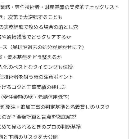
営業務・専任技術者・財産基盤の実務的チェックリスト
き」次第で大逆転することも
上の実務経験で攻める場合の落とし穴
書や通帳残高でどうクリアするか
ース（暴排や過去の処分が足かせに？）
験・資本基盤をどう整えるか
人化のベストなタイミングも伝授
専任技術者を狙う時の注意ポイント
上げるコツと工事実績の残し方
（受注金額の壁・元請信用低下）
分割発注・追加工事の判定基準と名義貸しのリスク
なのか？金額計算と盲点を徹底解説
とめて見られるときのプロの判断基準
請と下請のリスクを大公開