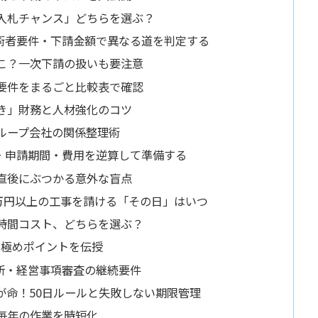
入札チャンス」どちらを選ぶ？
術者要件・下請金額で異なる道を判定する
こ？一次下請の扱いも要注意
要件をまるごと比較表で確認
き」財務と人材強化のコツ
ループ会社の関係整理術
・申請期間・費用を逆算して準備する
直後にぶつかる意外な盲点
万円以上の工事を請ける「その日」はいつ
の時間コスト、どちらを選ぶ？
見極めポイントを伝授
新・経営事項審査の継続要件
が命！50日ルールと失敗しない期限管理
毎年の作業を時短化