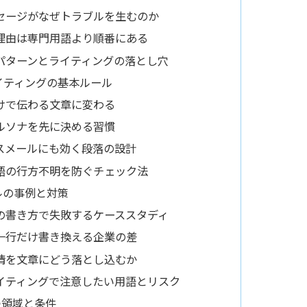
セージがなぜトラブルを生むのか
理由は専門用語より順番にある
パターンとライティングの落とし穴
イティングの基本ルール
けで伝わる文章に変わる
ルソナを先に決める習慣
スメールにも効く段落の設計
語の行方不明を防ぐチェック法
ルの事例と対策
の書き方で失敗するケーススタディ
一行だけ書き換える企業の差
情を文章にどう落とし込むか
イティングで注意したい用語とリスク
つ領域と条件