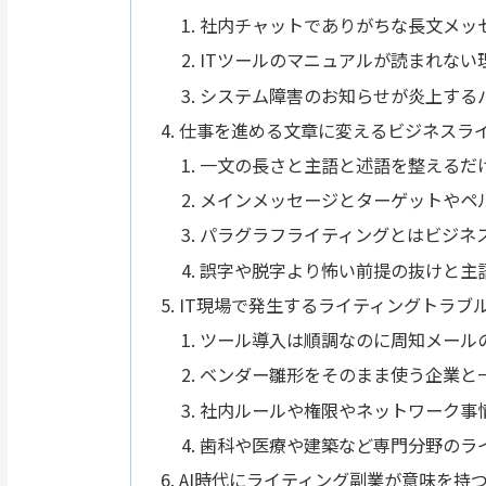
社内チャットでありがちな長文メッ
ITツールのマニュアルが読まれない
システム障害のお知らせが炎上する
仕事を進める文章に変えるビジネスラ
一文の長さと主語と述語を整えるだ
メインメッセージとターゲットやペ
パラグラフライティングとはビジネ
誤字や脱字より怖い前提の抜けと主
IT現場で発生するライティングトラブ
ツール導入は順調なのに周知メール
ベンダー雛形をそのまま使う企業と
社内ルールや権限やネットワーク事
歯科や医療や建築など専門分野のラ
AI時代にライティング副業が意味を持