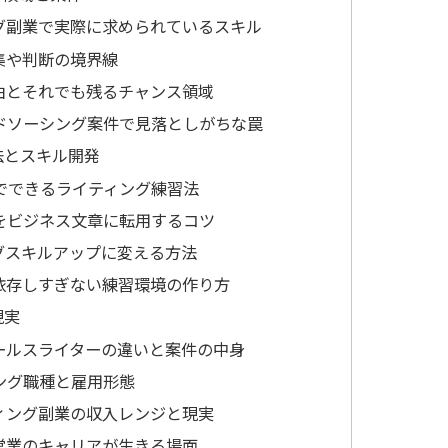
グ副業で実際に求められているスキル
集や判断の境界線
由とそれでも残るチャンス領域
ドソーシング案件で見落としがちな罠
法とスキル開発
でできるライティング練習法
をビジネス文章に転用するコツ
グスキルアップに変える方法
依存しすぎない練習環境の作り方
現実
ールスライターの違いと案件の中身
ング職種と雇用形態
ィング副業の収入レンジと現実
営業のキャリアが生きる場面